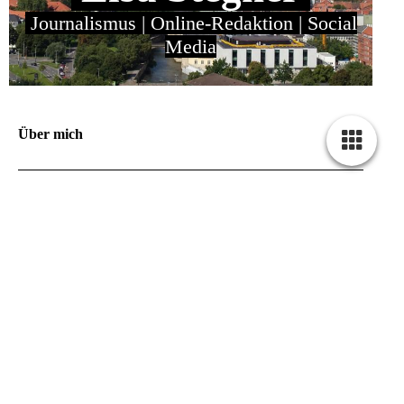
Journalismus | Online-Redaktion | Social
Media
Über mich
Mein Name ist Lisa Stegner. Seit 2004 arbeite ich
freiberuflich als Journalistin und seit 2005 als Online-
Redakteurin. Daneben bin ich seit 2012 als Social-Media-
Redakteurin und seit 2016 als Social-Media-Beraterin tätig.
Seit 2013 gebe ich mein Wissen in Workshops und
Seminaren weiter.
Ich bin mit einer beidseitigen Hüftdysplasie Typ IV geboren
und verbrachte als Kind viel Zeit im Krankenhaus. Seitdem
liebe ich gute Geschichten und mitreißende Musik.
Fasziniert bin ich nach wie vor von ihren zugrunde
liegenden Mechanismen: Wie kann ich mit Sprache oder
Liedern Menschen fesseln, sie begeistern, ihre